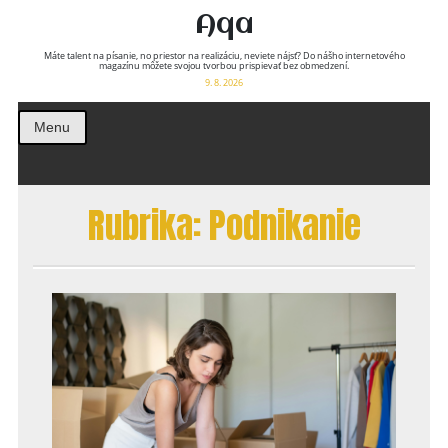
Aqa
Máte talent na písanie, no priestor na realizáciu, neviete nájsť? Do nášho internetového
magazínu môžete svojou tvorbou prispievať bez obmedzení.
9. 8. 2026
Menu
Rubrika:
Podnikanie