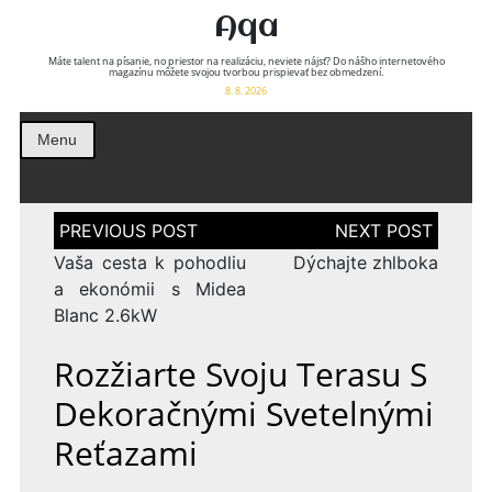
Aqa
Máte talent na písanie, no priestor na realizáciu, neviete nájsť? Do nášho internetového
magazínu môžete svojou tvorbou prispievať bez obmedzení.
8. 8. 2026
Menu
Navigace
pro
příspěvek
Vaša cesta k pohodliu
Dýchajte zhlboka
a ekonómii s Midea
Blanc 2.6kW
Rozžiarte Svoju Terasu S
Dekoračnými Svetelnými
Reťazami