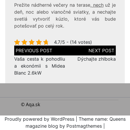
Prežite nádherné večery na terase,
nech
už je
deň, noc alebo vianočné sviatky, a nechajte
svetlá vytvoriť kúzlo, ktoré vás bude
potešovať po celý rok.
4.7/5 - (14 votes)
Navigace
pro
příspěvek
Vaša cesta k pohodliu
Dýchajte zhlboka
a ekonómii s Midea
Blanc 2.6kW
© Aqa.sk
Proudly powered by WordPress
|
Theme name: Queens
magazine blog by Postmagthemes
|