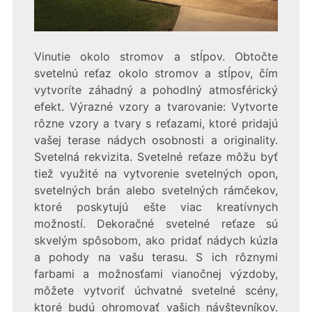
Vinutie okolo stromov a stĺpov. Obtočte
svetelnú reťaz okolo stromov a stĺpov, čím
vytvoríte záhadný a pohodlný atmosférický
efekt. Výrazné vzory a tvarovanie: Vytvorte
rôzne vzory a tvary s reťazami, ktoré pridajú
vašej terase nádych osobnosti a originality.
Svetelná rekvizita. Svetelné reťaze môžu byť
tiež využité na vytvorenie svetelných opon,
svetelných brán alebo svetelných rámčekov,
ktoré poskytujú ešte viac kreatívnych
možností. Dekoračné svetelné reťaze sú
skvelým spôsobom, ako pridať nádych kúzla
a pohody na vašu terasu. S ich rôznymi
farbami a možnosťami vianočnej výzdoby,
môžete vytvoriť úchvatné svetelné scény,
ktoré budú ohromovať vašich návštevníkov.