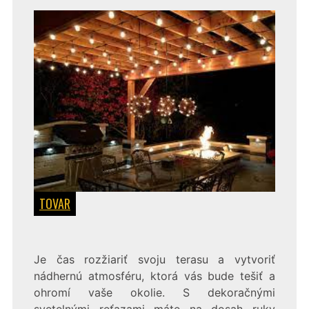
TOVAR
Je čas rozžiariť svoju terasu a vytvoriť
nádhernú atmosféru, ktorá vás bude tešiť a
ohromí vaše okolie. S dekoračnými
svetelnými reťazami máte na dosah ruky