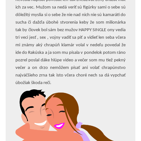
ich za vec. Mužom sa nedá veriť sú figúrky sami o sebe sú
dôležitý myslia si o sebe že nie nad nich nie sú kamaráti do
sucha či dažďa úbohé stvorenia keby že som milionárka
tak by človek bol sám bez mužov HAPPY SINGLE ony vedia
tri veci jesť , sex , vojny vadiť sa piť a vidieť len seba včera
mi známy aký chrapúň klamár volal v nedeľu povedal že
ide do Rakúska a ja som mu písala v pondelok potom ráno
pozrel poslal dáke hlúpe video a večer som mu tiež pekný
večer a on drzo nemôžem písať ani volať chrapúnstvo
najväčšieho zrna tak isto včera choré nech sa dá vypchať
úbožiak škoda reči.