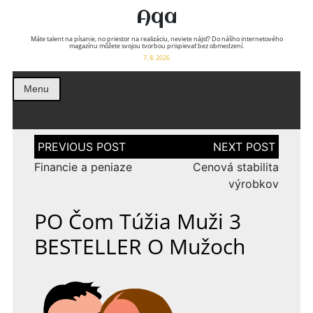
Aqa
Máte talent na písanie, no priestor na realizáciu, neviete nájsť? Do nášho internetového
magazínu môžete svojou tvorbou prispievať bez obmedzení.
7. 8. 2026
Menu
Navigace
pro
příspěvek
Financie a peniaze
Cenová stabilita
výrobkov
PO Čom Túžia Muži 3
BESTELLER O Mužoch