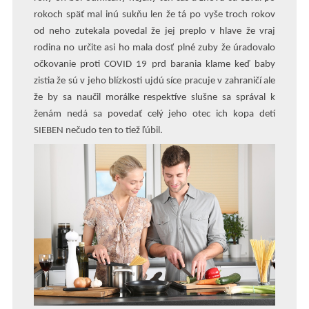
rokoch späť mal inú sukňu len že tá po vyše troch rokov
od neho zutekala povedal že jej preplo v hlave že vraj
rodina no určite asi ho mala dosť plné zuby že úradovalo
očkovanie proti COVID 19 prd barania klame keď baby
zistia že sú v jeho blízkosti ujdú síce pracuje v zahraničí ale
že by sa naučil morálke respektíve slušne sa správal k
ženám nedá sa povedať celý jeho otec ich kopa detí
SIEBEN nečudo ten to tiež ľúbil.