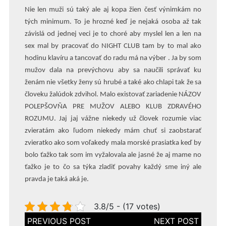
Nie len muži sú taký ale aj kopa žien česť výnimkám no
tých minimum. To je hrozné keď je nejaká osoba až tak
závislá od jednej veci je to choré aby myslel len a len na
sex mal by pracovať do NIGHT CLUB tam by to mal ako
hodinu klavíru a tancovať do radu má na výber . Ja by som
mužov dala na prevýchovu aby sa naučili správať ku
ženám nie všetky ženy sú hrubé a také ako chlapi tak že sa
človeku žalúdok zdvihol. Malo existovať zariadenie NÁZOV
POLEPŠOVŇA PRE MUŽOV ALEBO KLUB ZDRAVÉHO
ROZUMU. Jaj jaj vážne niekedy už človek rozumie viac
zvieratám ako ľudom niekedy mám chuť si zaobstarať
zvieratko ako som voľakedy mala morské prasiatka keď by
bolo ťažko tak som im vyžalovala ale jasné že aj mame no
ťažko je to čo sa týka zladiť povahy každý sme iný ale
pravda je taká aká je.
3.8/5 - (17 votes)
Navigace