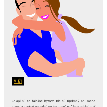
MUŽI
Chlapi sú to falošné bytosti nie sú úprimný ani meno
nevedia napísať povedať len tak zneužívať ženy urážať mať