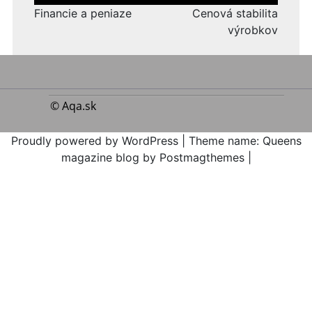
pro
příspěvek
Financie a peniaze
Cenová stabilita
výrobkov
© Aqa.sk
Proudly powered by WordPress
|
Theme name: Queens
magazine blog by Postmagthemes
|