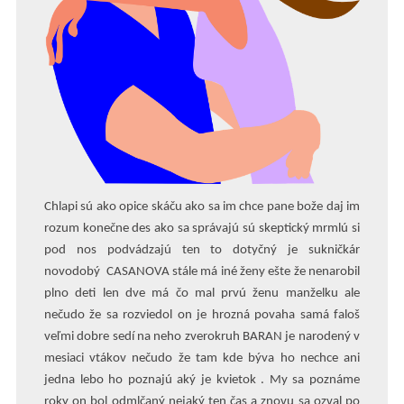
Chlapi sú ako opice skáču ako sa im chce pane bože daj im
rozum konečne des ako sa správajú sú skeptický mrmlú si
pod nos podvádzajú ten to dotyčný je sukničkár
novodobý CASANOVA stále má iné ženy ešte že nenarobil
plno deti len dve má čo mal prvú ženu manželku ale
nečudo že sa rozviedol on je hrozná povaha samá faloš
veľmi dobre sedí na neho zverokruh BARAN je narodený v
mesiaci vtákov nečudo že tam kde býva ho nechce ani
jedna lebo ho poznajú aký je kvietok . My sa poznáme
roky on bol odmlčaný nejaký ten čas a znovu sa ozval po