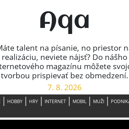
Aqa
áte talent na písanie, no priestor 
realizáciu, neviete nájsť? Do nášho
nternetového magazínu môžete svoj
tvorbou prispievať bez obmedzení.
7. 8. 2026
E
HOBBY
HRY
INTERNET
MOBIL
MUŽI
PODNIK