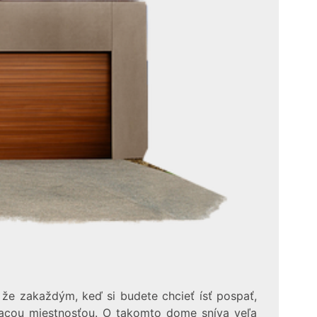
, že zakaždým, keď si budete chcieť ísť pospať,
vacou miestnosťou. O takomto dome sníva veľa