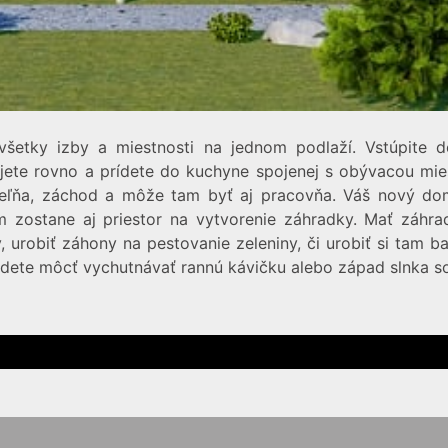
šetky izby a miestnosti na jednom podlaží. Vstúpite 
jete rovno a prídete do kuchyne spojenej s obývacou mie
kúpeľňa, záchod a môže tam byť aj pracovňa. Váš nový 
zostane aj priestor na vytvorenie záhradky. Mať záhrad
, urobiť záhony na pestovanie zeleniny, či urobiť si tam b
budete môcť vychutnávať rannú kávičku alebo západ slnka s