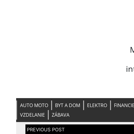
M
i
AUTO MOTO
BYT A DOM
ELEKTRO
FINANCI
VZDELANIE
ZÁBAVA
Navigace
pro