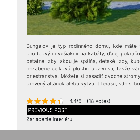
Bungalov je typ rodinného domu, kde máte v
chodbovými vešiakmi na kabáty, ďalej pokraču
ostatné izby, akou je spálňa, detské izby, 
nezaberie celkovú plochu pozemku, takže vám 
priestranstva. Môžete si zasadiť ovocné stromy
drevený altánok alebo vytvoriť terasu, kde si 
4.4/5 - (18 votes)
Navigace
pro
příspěvek
Zariadenie interiéru