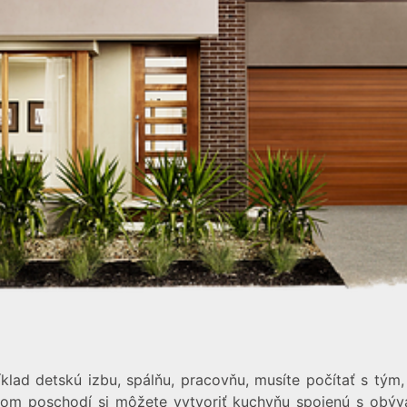
klad detskú izbu, spálňu, pracovňu, musíte počítať s tým
nom poschodí si môžete vytvoriť kuchyňu spojenú s obý