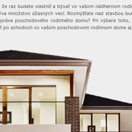
, že raz budete vlastniť a bývať vo vašom nádhernom rodi
krýva množstvo úžasných vecí. Rozmýšľate nad stavbou 
práve poschodového rodinného domu? Pri výbere toho, a
diť po schodoch vo vašom poschodovom rodinnom dome aj 