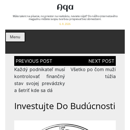
Aqa
Máte talent na písanie, no priestor na realizáciu, neviete nájsť? Do nášho internetového
magazínu môžete svojou tvorbou prispievať bez obmedzení.
6. 8. 2026
Menu
Navigace
pro
příspěvek
Každý podnikateľ musí
Všetko po čom muži
kontrolovať finančný
túžia
stav svojej prevádzky
a šetriť kde sa dá
Investujte Do Budúcnosti