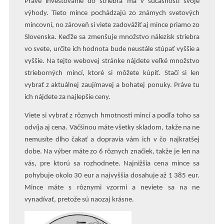
Práve investovanie do striebra má v súčasnosti svoje
výhody. Tieto mince pochádzajú zo známych svetových
mincovní, no zároveň si viete zadovážiť aj mince priamo zo
Slovenska. Keďže sa zmenšuje množstvo nálezísk striebra
vo svete, určite ich hodnota bude neustále stúpať vyššie a
vyššie. Na tejto webovej stránke nájdete veľké množstvo
strieborných mincí, ktoré si môžete kúpiť. Stačí si len
vybrať z aktuálnej zaujímavej a bohatej ponuky. Práve tu
ich nájdete za najlepšie ceny.
Viete si vybrať z rôznych hmotností mincí a podľa toho sa
odvíja aj cena. Väčšinou máte všetky skladom, takže na ne
nemusíte dlho čakať a dopravia vám ich v čo najkratšej
dobe. Na výber máte zo 6 rôznych značiek, takže je len na
vás, pre ktorú sa rozhodnete. Najnižšia cena mince sa
pohybuje okolo 30 eur a najvyššia dosahuje až 1 385 eur.
Mince máte s rôznymi vzormi a neviete sa na ne
vynadívať, pretože sú naozaj krásne.