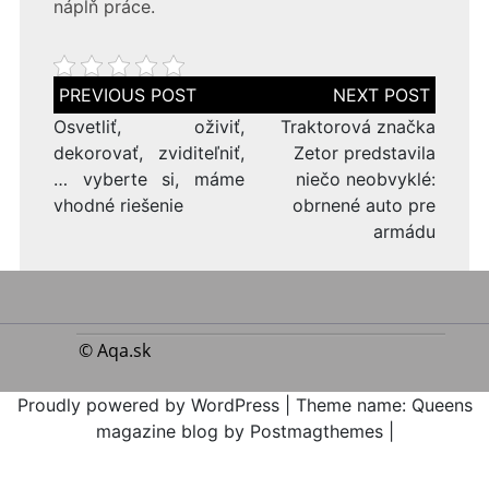
náplň práce.
Navigace
pro
příspěvek
Osvetliť, oživiť,
Traktorová značka
dekorovať, zviditeľniť,
Zetor predstavila
… vyberte si, máme
niečo neobvyklé:
vhodné riešenie
obrnené auto pre
armádu
© Aqa.sk
Proudly powered by WordPress
|
Theme name: Queens
magazine blog by Postmagthemes
|