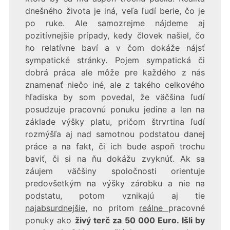
dnešného života je iná, veľa ľudí berie, čo je
po ruke. Ale samozrejme nájdeme aj
pozitívnejšie prípady, kedy človek našiel, čo
ho relatívne baví a v čom dokáže nájsť
sympatické stránky. Pojem sympatická či
dobrá práca ale môže pre každého z nás
znamenať niečo iné, ale z takého celkového
hľadiska by som povedal, že väčšina ľudí
posudzuje pracovnú ponuku jedine a len na
základe výšky platu, pričom štrvrtina ľudí
rozmýšľa aj nad samotnou podstatou danej
práce a na fakt, či ich bude aspoň trochu
baviť, či si na ňu dokážu zvyknúť. Ak sa
záujem väčšiny spoločnosti orientuje
predovšetkým na výšky zárobku a nie na
podstatu, potom vznikajú aj tie
najabsurdnejšie
, no pritom
reálne
pracovné
ponuky ako
živý terč za 50 000 Euro
. Išli by