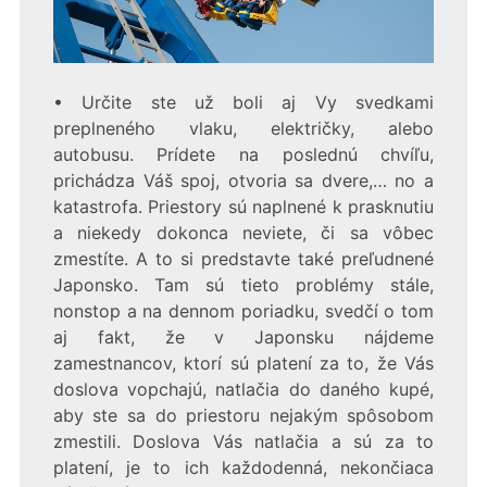
• Určite ste už boli aj Vy svedkami
preplneného vlaku, električky, alebo
autobusu. Prídete na poslednú chvíľu,
prichádza Váš spoj, otvoria sa dvere,… no a
katastrofa. Priestory sú naplnené k prasknutiu
a niekedy dokonca neviete, či sa vôbec
zmestíte. A to si predstavte také preľudnené
Japonsko. Tam sú tieto problémy stále,
nonstop a na dennom poriadku, svedčí o tom
aj fakt, že v Japonsku nájdeme
zamestnancov, ktorí sú platení za to, že Vás
doslova vopchajú, natlačia do daného kupé,
aby ste sa do priestoru nejakým spôsobom
zmestili. Doslova Vás natlačia a sú za to
platení, je to ich každodenná, nekončiaca