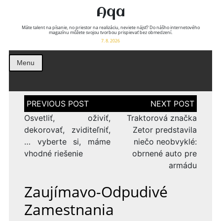
Aqa
Máte talent na písanie, no priestor na realizáciu, neviete nájsť? Do nášho internetového
magazínu môžete svojou tvorbou prispievať bez obmedzení.
7. 8. 2026
Menu
Navigace
pro
příspěvek
Osvetliť, oživiť,
Traktorová značka
dekorovať, zviditeľniť,
Zetor predstavila
… vyberte si, máme
niečo neobvyklé:
vhodné riešenie
obrnené auto pre
armádu
Zaujímavo-Odpudivé
Zamestnania