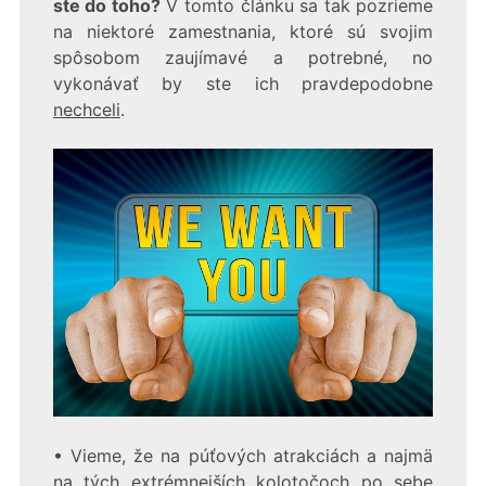
ste do toho?
V tomto článku sa tak pozrieme
na niektoré zamestnania, ktoré sú svojim
spôsobom zaujímavé a potrebné, no
vykonávať by ste ich pravdepodobne
nechceli
.
• Vieme, že na púťových atrakciách a najmä
na tých extrémnejších kolotočoch po sebe