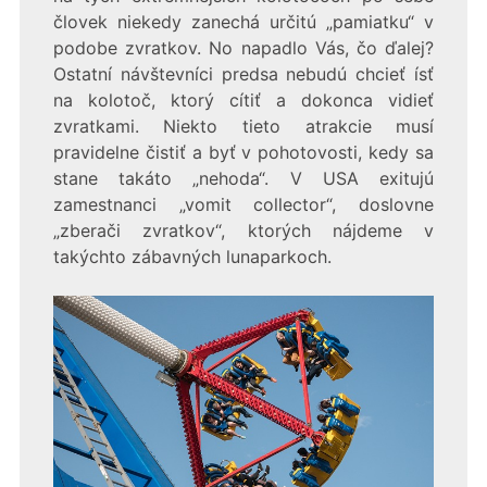
človek niekedy zanechá určitú „pamiatku“ v
podobe zvratkov. No napadlo Vás, čo ďalej?
Ostatní návštevníci predsa nebudú chcieť ísť
na kolotoč, ktorý cítiť a dokonca vidieť
zvratkami. Niekto tieto atrakcie musí
pravidelne čistiť a byť v pohotovosti, kedy sa
stane takáto „nehoda“. V USA exitujú
zamestnanci „vomit collector“, doslovne
„zberači zvratkov“, ktorých nájdeme v
takýchto zábavných lunaparkoch.