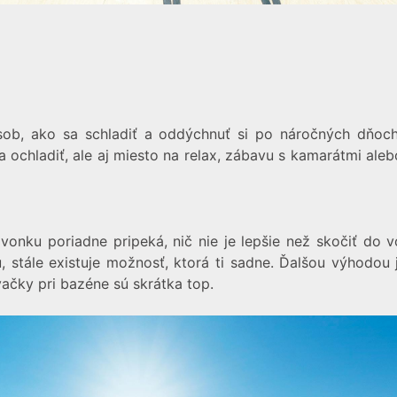
ôsob, ako sa schladiť a oddýchnuť si po náročných dňoc
a ochladiť, ale aj miesto na relax, zábavu s kamarátmi ale
 vonku poriadne pripeká, nič nie je lepšie než skočiť do
u, stále existuje možnosť, ktorá ti sadne. Ďalšou výhodo
vačky pri bazéne sú skrátka top.