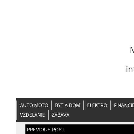
M
i
AUTO MOTO
BYT A DOM
ELEKTRO
FINANCI
VZDELANIE
ZÁBAVA
Navigace
pro