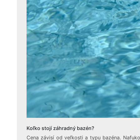
Koľko stojí záhradný bazén?
Cena závisí od veľkosti a typu bazéna. Nafukov