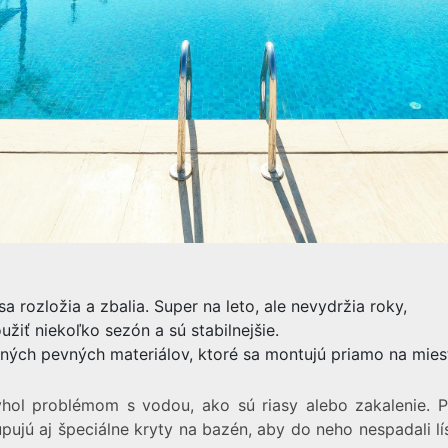
a rozložia a zbalia. Super na leto, ale nevydržia roky,
žiť niekoľko sezón a sú stabilnejšie.
ých pevných materiálov, ktoré sa montujú priamo na mieste
vyhol problémom s vodou, ako sú riasy alebo zakalenie. 
i kupujú aj špeciálne kryty na bazén, aby do neho nespadali