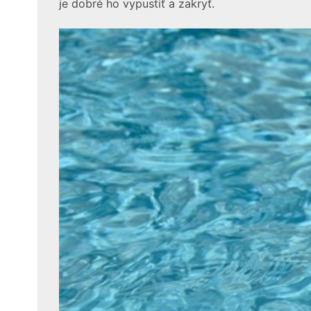
je dobré ho vypustiť a zakryť.