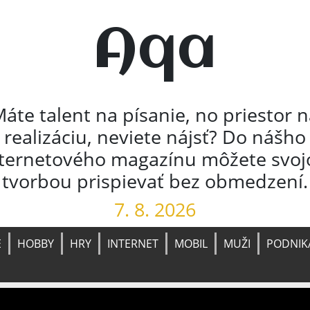
Aqa
áte talent na písanie, no priestor 
realizáciu, neviete nájsť? Do nášho
nternetového magazínu môžete svoj
tvorbou prispievať bez obmedzení.
7. 8. 2026
E
HOBBY
HRY
INTERNET
MOBIL
MUŽI
PODNIK