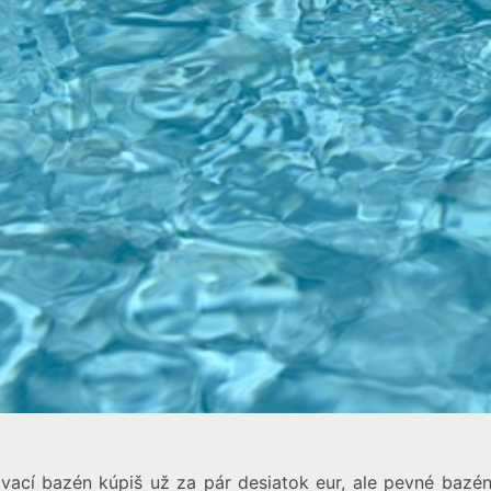
ací bazén kúpiš už za pár desiatok eur, ale pevné bazény