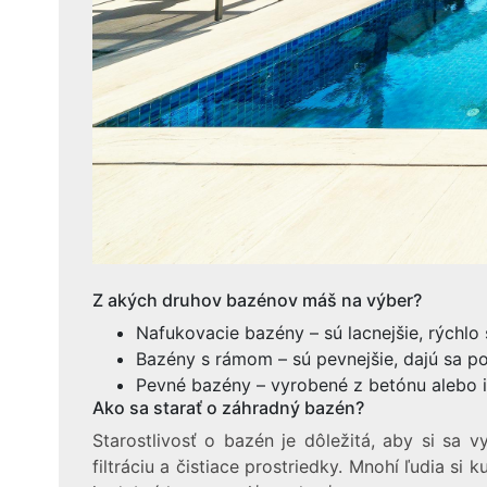
Z akých druhov bazénov máš na výber?
Nafukovacie bazény – sú lacnejšie, rýchlo s
Bazény s rámom – sú pevnejšie, dajú sa pou
Pevné bazény – vyrobené z betónu alebo in
Ako sa starať o záhradný bazén?
Starostlivosť o bazén je dôležitá, aby si sa 
filtráciu a čistiace prostriedky. Mnohí ľudia s