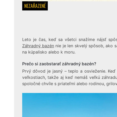
NEZAŘAZENÉ
Leto je čas, keď sa všetci snažíme nájsť sp
Záhradný bazén
nie je len skvelý spôsob, ako s
na kúpalisko alebo k moru.
Prečo si zaobstarať záhradný bazén?
Prvý dôvod je jasný – teplo a osvieženie. Keď
veľkostiach, takže aj keď nemáš veľkú záhrad
spoločné chvíle s priateľmi alebo rodinou, grilo