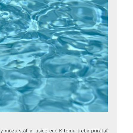
 môžu stáť aj tisíce eur. K tomu treba prirátať