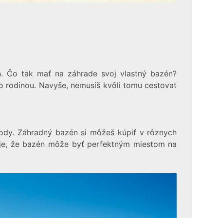
h. Čo tak mať na záhrade svoj vlastný bazén?
bo rodinou. Navyše, nemusíš kvôli tomu cestovať
 vody. Záhradný bazén si môžeš kúpiť v rôznych
u je, že bazén môže byť perfektným miestom na