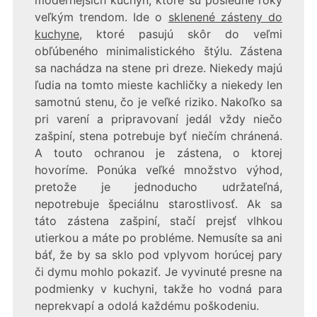
veľkým trendom. Ide o
sklenené zásteny do
kuchyne
, ktoré pasujú skôr do veľmi
obľúbeného minimalistického štýlu. Zástena
sa nachádza na stene pri dreze. Niekedy majú
ľudia na tomto mieste kachličky a niekedy len
samotnú stenu, čo je veľké riziko. Nakoľko sa
pri varení a pripravovaní jedál vždy niečo
zašpiní, stena potrebuje byť niečím chránená.
A touto ochranou je zástena, o ktorej
hovoríme. Ponúka veľké množstvo výhod,
pretože je jednoducho udržateľná,
nepotrebuje špeciálnu starostlivosť. Ak sa
táto zástena zašpiní, stačí prejsť vlhkou
utierkou a máte po probléme. Nemusíte sa ani
báť, že by sa sklo pod vplyvom horúcej pary
či dymu mohlo pokaziť. Je vyvinuté presne na
podmienky v kuchyni, takže ho vodná para
neprekvapí a odolá každému poškodeniu.