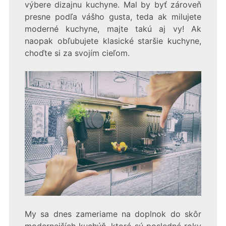
výbere dizajnu kuchyne. Mal by byť zároveň
presne podľa vášho gusta, teda ak milujete
moderné kuchyne, majte takú aj vy! Ak
naopak obľubujete klasické staršie kuchyne,
choďte si za svojím cieľom.
My sa dnes zameriame na doplnok do skôr
modernejších kuchýň, ktoré sú posledné roky