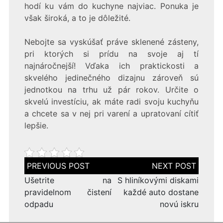
hodí ku vám do kuchyne najviac. Ponuka je
však široká, a to je dôležité.
Nebojte sa vyskúšať práve sklenené zásteny,
pri ktorých si prídu na svoje aj tí
najnáročnejší! Vďaka ich praktickosti a
skvelého jedinečného dizajnu zároveň sú
jednotkou na trhu už pár rokov. Určite o
skvelú investíciu, ak máte radi svoju kuchyňu
a chcete sa v nej pri varení a upratovaní cítiť
lepšie.
Navigace
pro
příspěvek
Ušetrite na
S hliníkovými diskami
pravidelnom čistení
každé auto dostane
odpadu
novú iskru