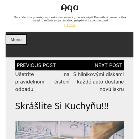
Aqa
Máte talent na písanie, no priestor na realizáciu, neviete nájsť? Do nášho internetového
magazínu môžete svojou tvorbou prispievať bez obmedzení.
7. 8. 2026
Menu
Navigace
pro
příspěvek
Ušetrite na
S hliníkovými diskami
pravidelnom čistení
každé auto dostane
odpadu
novú iskru
Skrášlite Si Kuchyňu!!!